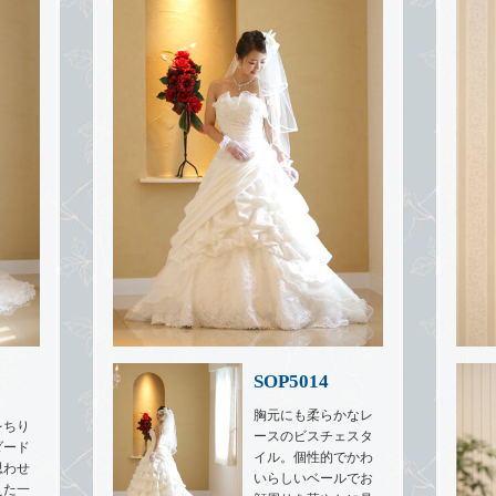
SOP5014
胸元にも柔らかなレ
をちり
ースのビスチェスタ
ダード
イル。個性的でかわ
思わせ
いらしいベールでお
えた一