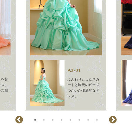
A3-01
スを贅
ふんわりとしたスカ
レス、
ートと胸元のビーズ
ーズ刺
つかいが印象的なド
。
レス。