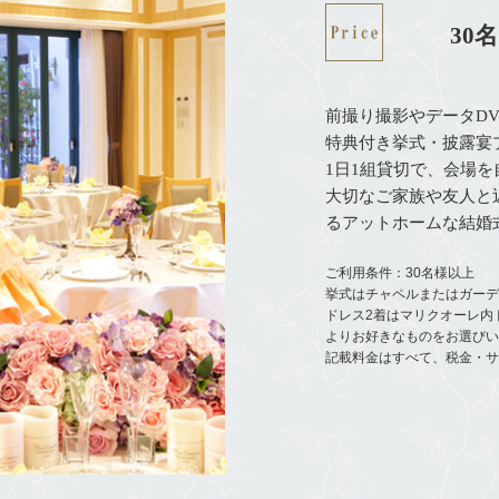
30名
前撮り撮影やデータD
特典付き挙式・披露宴
1日1組貸切で、会場
大切なご家族や友人と
るアットホームな結婚
ご利用条件：30名様以上
挙式はチャペルまたはガー
ドレス2着はマリクオーレ内
よりお好きなものをお選び
記載料金はすべて、税金・