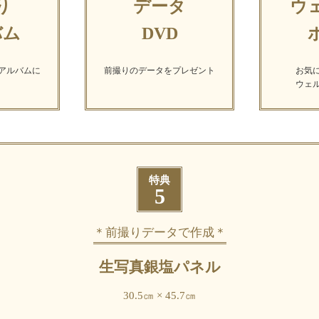
り
データ
ウ
バム
DVD
アルバムに
前撮りのデータを
プレゼント
お気
ウェ
特典
5
＊前撮りデータで作成＊
生写真銀塩パネル
30.5㎝ × 45.7㎝